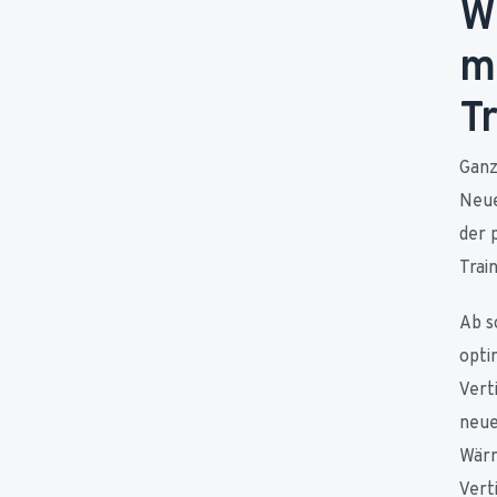
W
m
T
Ganz
Neue
der 
Trai
Ab s
opti
Vert
neue
Wärm
Vert