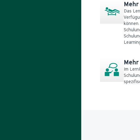
Mehr
Das Lern
Verfügu
können. 
Schulung
Schulun
Learnin
Mehr 
Im LernP
Schulung
spezifi