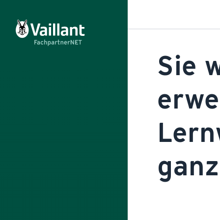
Sie w
erwe
Lern
ganz