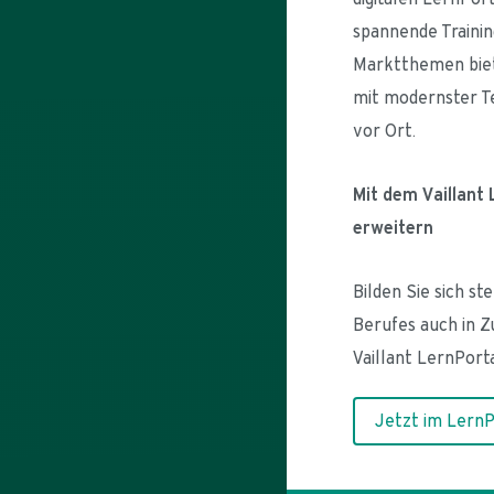
spannende Trainin
Marktthemen biet
mit modernster Tec
vor Ort.
Mit dem Vaillant 
erweitern
Bilden Sie sich st
Berufes auch in Z
Vaillant LernPorta
Jetzt im LernP