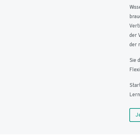
Wiss
brau
Vert
der 
der r
Sie 
Flexi
Star
Lern
J