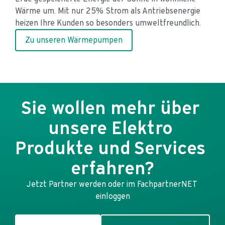
Wärme um. Mit nur 25% Strom als Antriebsenergie 
einen Batteriespeicher maximieren Ihre Kunden die 
Proudkte für jeden Anwendungsfall.
gleichzeitig Heizkosten. Mit zentralen und dezentralen 
Zu unseren Elektrogeräten
heizen Ihre Kunden so besonders umweltfreundlich.
Nutzung des selbst erzeugten Stroms.
Lösungen sind unsere Lüftungen ideal für Neubau und 
Zu unseren Elektrogeräten
Modernisierung nutzbar.
Zu unseren Wärmepumpen
Zu unseren Photovoltaik-Anlagen
Für ein optimales Raumklima auch im Sommer sorgt 
ein Klimagerät.
Zu unseren Lüftungsgeräten
Sie wollen mehr über 
Zu unseren Klimageräten
unsere Elektro 
Produkte und Services 
erfahren?
Jetzt Partner werden oder im FachpartnerNET 
einloggen